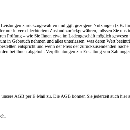
en Leistungen zurückzugewähren und ggf. gezogene Nutzungen (z.B. f
er nur in verschlechtertem Zustand zurückgewähren, müssen Sie uns ins
 deren Prüfung – wie Sie Ihnen etwa im Ladengeschäft möglich gewesen 
ntum in Gebrauch nehmen und alles unterlassen, was deren Wert beeint
estellten entspricht und wenn der Preis der zurückzusendenden Sache ei
rden bei Ihnen abgeholt. Verpflichtungen zur Erstattung von Zahlung
d unsere AGB per E-Mail zu. Die AGB können Sie jederzeit auch hier au
sch.