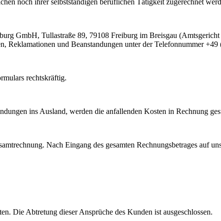
chen noch ihrer selbstständigen beruflichen Tätigkeit zugerechnet wer
eiburg GmbH, Tullastraße 89, 79108 Freiburg im Breisgau (Amtsgerich
agen, Reklamationen und Beanstandungen unter der Telefonnummer +49 
mulars rechtskräftig.
endungen ins Ausland, werden die anfallenden Kosten in Rechnung gest
Gesamtrechnung. Nach Eingang des gesamten Rechnungsbetrages auf uns
ften. Die Abtretung dieser Ansprüche des Kunden ist ausgeschlossen.