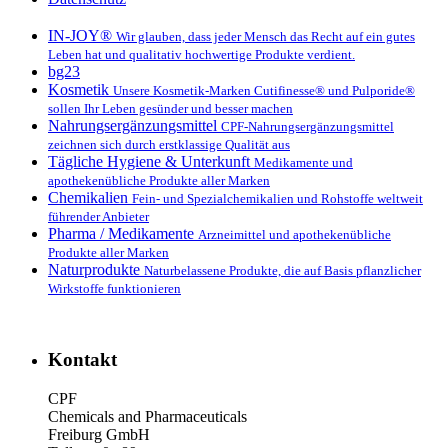
IN-JOY®
Wir glauben, dass jeder Mensch das Recht auf ein gutes
Leben hat und qualitativ hochwertige Produkte verdient.
bg23
Kosmetik
Unsere Kosmetik-Marken Cutifinesse® und Pulporide®
sollen Ihr Leben gesünder und besser machen
Nahrungsergänzungs­mittel
CPF-Nahrungsergänzungsmittel
zeichnen sich durch erstklassige Qualität aus
Tägliche Hygiene & Unterkunft
Medikamente und
apothekenübliche Produkte aller Marken
Chemikalien
Fein- und Spezialchemikalien und Rohstoffe weltweit
führender Anbieter
Pharma / Medikamente
Arzneimittel und apothekenübliche
Produkte aller Marken
Naturprodukte
Naturbelassene Produkte, die auf Basis pflanzlicher
Wirkstoffe funktionieren
Kontakt
CPF
Chemicals and Pharmaceuticals
Freiburg GmbH