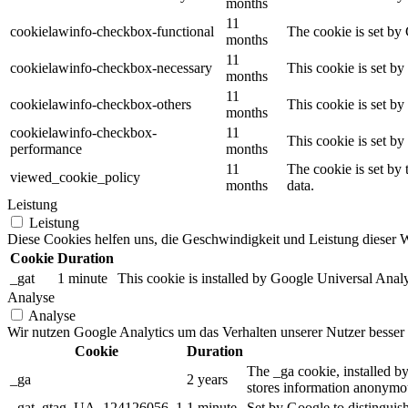
months
11
cookielawinfo-checkbox-functional
The cookie is set by
months
11
cookielawinfo-checkbox-necessary
This cookie is set b
months
11
cookielawinfo-checkbox-others
This cookie is set b
months
cookielawinfo-checkbox-
11
This cookie is set b
performance
months
11
The cookie is set by
viewed_cookie_policy
months
data.
Leistung
Leistung
Diese Cookies helfen uns, die Geschwindigkeit und Leistung dieser W
Cookie
Duration
_gat
1 minute
This cookie is installed by Google Universal Analytic
Analyse
Analyse
Wir nutzen Google Analytics um das Verhalten unserer Nutzer besser 
Cookie
Duration
The _ga cookie, installed by
_ga
2 years
stores information anonymou
_gat_gtag_UA_124126056_1
1 minute
Set by Google to distinguish