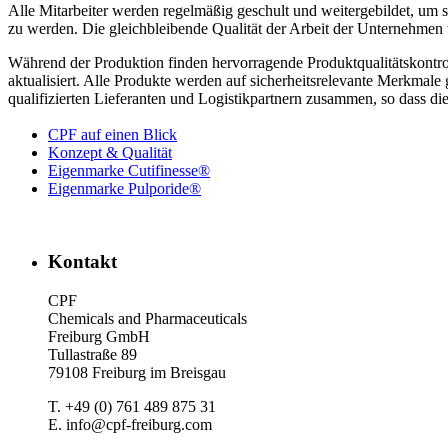
Alle Mitarbeiter werden regelmäßig geschult und weitergebildet, um 
zu werden. Die gleichbleibende Qualität der Arbeit der Unternehmen 
Während der Produktion finden hervorragende Produktqualitätskontrol
aktualisiert. Alle Produkte werden auf sicherheitsrelevante Merkmale 
qualifizierten Lieferanten und Logistikpartnern zusammen, so dass die 
CPF auf einen Blick
Konzept & Qualität
Eigenmarke Cutifi­nesse®
Eigenmarke Pulporide®
Kontakt
CPF
Chemicals and Pharmaceuticals
Freiburg GmbH
Tullastraße 89
79108 Freiburg im Breisgau
T. +49 (0) 761 489 875 31
E. info@cpf-freiburg.com