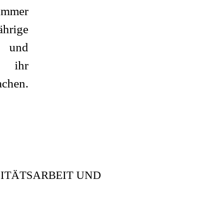
immer
hrige
 und
m ihr
hen.
ITÄTSARBEIT UND