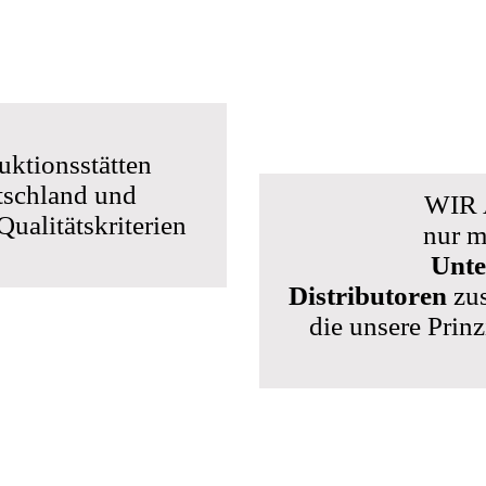
uktionsstätten
tschland und
WIR
ualitätskriterien
nur m
Unte
Distributoren
zu
die unsere Prin